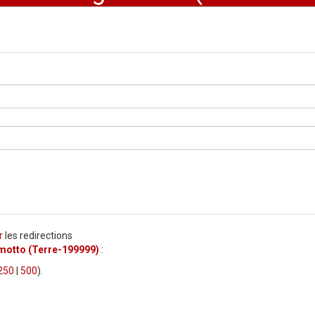
r
les redirections
otto (Terre-199999)
:
250
|
500
).