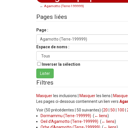
←
Agamotto (Terre-199999)
Aller à :
navigation
,
rechercher
Pages liées
Page :
Espace de noms :
Inverser la sélection
Filtres
Masquer
les inclusions |
Masquer
les liens |
Masque
Les pages ci-dessous contiennent un lien vers
Agam
Voir (50 précédentes | 50 suivantes) (
20
|
50
|
100
|
Dormammu (Terre-199999)
‎
(
← liens
)
Oeil d'Agamotto (Terre-199999)
‎
(
← liens
)
Orbe d'Agamotto (Terre-199999)
‎
(
← liens
)