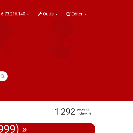
6.73.216.140
Outils
Éditer
1 292
pages sur
notre wiki
999) »