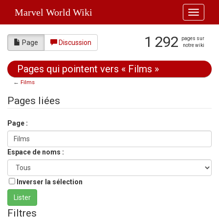
Marvel World Wiki
Toggle
navigati
1 292
pages sur
Page
Discussion
notre wiki
Pages qui pointent vers « Films »
←
Films
Aller à :
navigation
,
rechercher
Pages liées
Page :
Espace de noms :
Inverser la sélection
Filtres