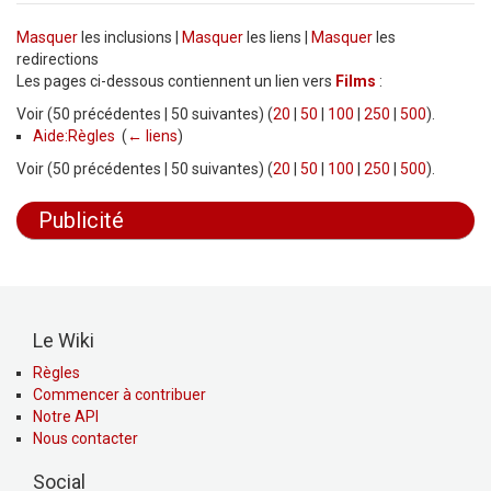
Masquer
les inclusions |
Masquer
les liens |
Masquer
les
redirections
Les pages ci-dessous contiennent un lien vers
Films
:
Voir (50 précédentes | 50 suivantes) (
20
|
50
|
100
|
250
|
500
).
Aide:Règles
‎
(
← liens
)
Voir (50 précédentes | 50 suivantes) (
20
|
50
|
100
|
250
|
500
).
Publicité
Le Wiki
Règles
Commencer à contribuer
Notre API
Nous contacter
Social