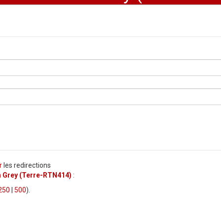
r
les redirections
 Grey (Terre-RTN414)
:
250
|
500
).