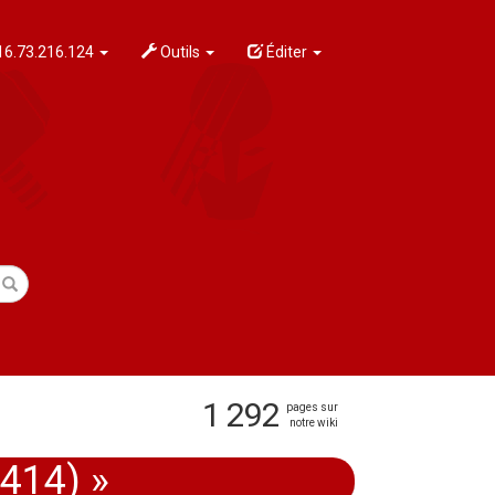
6.73.216.124
Outils
Éditer
1 292
pages sur
notre wiki
N414) »