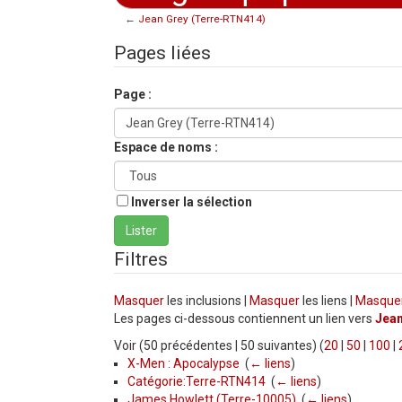
←
Jean Grey (Terre-RTN414)
Aller à :
navigation
,
rechercher
Pages liées
Page :
Espace de noms :
Inverser la sélection
Filtres
Masquer
les inclusions |
Masquer
les liens |
Masque
Les pages ci-dessous contiennent un lien vers
Jean
Voir (50 précédentes | 50 suivantes) (
20
|
50
|
100
|
X-Men : Apocalypse
‎
(
← liens
)
Catégorie:Terre-RTN414
‎
(
← liens
)
James Howlett (Terre-10005)
‎
(
← liens
)