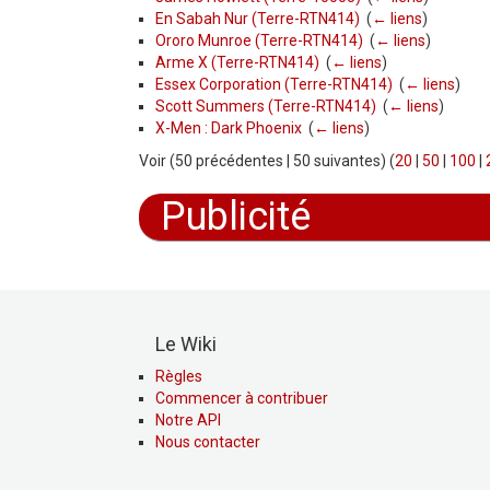
En Sabah Nur (Terre-RTN414)
‎
(
← liens
)
Ororo Munroe (Terre-RTN414)
‎
(
← liens
)
Arme X (Terre-RTN414)
‎
(
← liens
)
Essex Corporation (Terre-RTN414)
‎
(
← liens
)
Scott Summers (Terre-RTN414)
‎
(
← liens
)
X-Men : Dark Phoenix
‎
(
← liens
)
Voir (50 précédentes | 50 suivantes) (
20
|
50
|
100
|
Publicité
Le Wiki
Règles
Commencer à contribuer
Notre API
Nous contacter