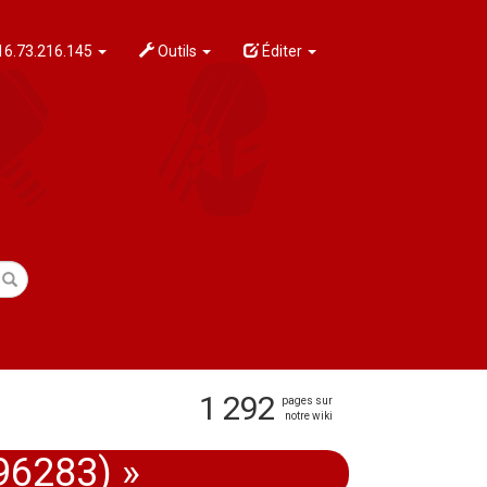
6.73.216.145
Outils
Éditer
1 292
pages sur
notre wiki
-96283) »