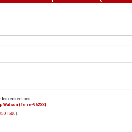
r
les redirections
ip Watson (Terre-96283)
:
250
|
500
).