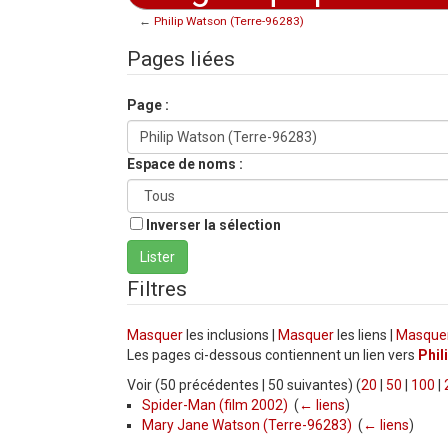
←
Philip Watson (Terre-96283)
Aller à :
navigation
,
rechercher
Pages liées
Page :
Espace de noms :
Inverser la sélection
Filtres
Masquer
les inclusions |
Masquer
les liens |
Masque
Les pages ci-dessous contiennent un lien vers
Phil
Voir (50 précédentes | 50 suivantes) (
20
|
50
|
100
|
Spider-Man (film 2002)
‎
(
← liens
)
Mary Jane Watson (Terre-96283)
‎
(
← liens
)