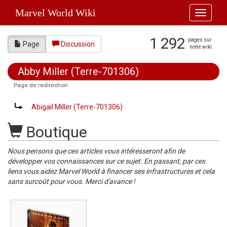
Marvel World Wiki
Toggle
navigati
1 292
pages sur
Page
Discussion
notre wiki
Abby Miller (Terre-701306)
Page de redirection
Aller à :
navigation
,
rechercher
Rediriger vers :
Abigail Miller (Terre-701306)
Boutique
Nous pensons que ces articles vous intéresseront afin de
développer vos connaissances sur ce sujet. En passant, par ces
liens vous aidez Marvel World à financer ses infrastructures et cela
sans surcoût pour vous. Merci d'avance !