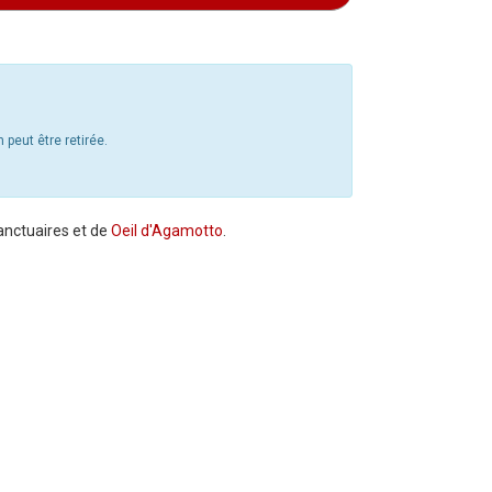
 peut être retirée.
anctuaires et de
Oeil d'Agamotto
.