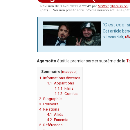
Révision de 3 avril 2019 à 22:42 par
MrWolf
(
discussion
(diff) ← Version précédente | Voir la version actuelle (diff
Aller à :
navigation
,
rechercher
"C'est cool 
Cet article bén
S'il vous plaît,
té
Agamotto
était le premier sorcier suprême de la
T
Sommaire
[
masquer
]
1
Informations diverses
1.1
Apparitions
1.1.1
Films
1.1.2
Comics
2
Biographie
3
Pouvoirs
4
Relations
4.1
Alliés
4.2
Ennemis
5
Références