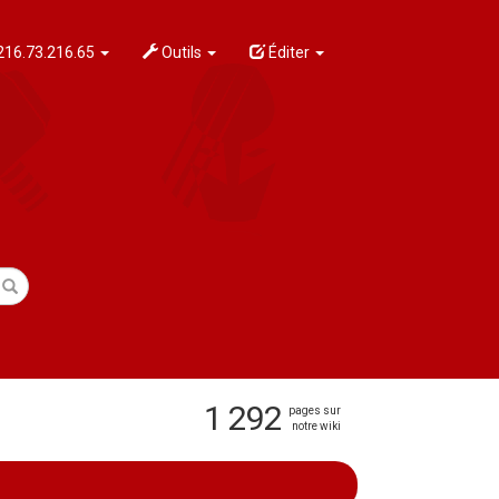
216.73.216.65
Outils
Éditer
1 292
pages sur
notre wiki