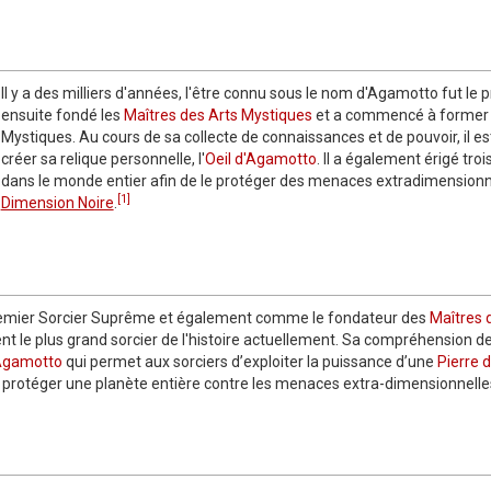
Il y a des milliers d'années, l'être connu sous le nom d'Agamotto fut le
ensuite fondé les
Maîtres des Arts Mystiques
et a commencé à former 
Mystiques. Au cours de sa collecte de connaissances et de pouvoir, il 
créer sa relique personnelle, l'
Oeil d'Agamotto
. Il a également érigé troi
dans le monde entier afin de le protéger des menaces extradimensio
[1]
Dimension Noire
.
premier Sorcier Suprême et également comme le fondateur des
Maîtres 
 le plus grand sorcier de l'histoire actuellement. Sa compréhension de 
'Agamotto
qui permet aux sorciers d’exploiter la puissance d’une
Pierre d
t protéger une planète entière contre les menaces extra-dimensionnel