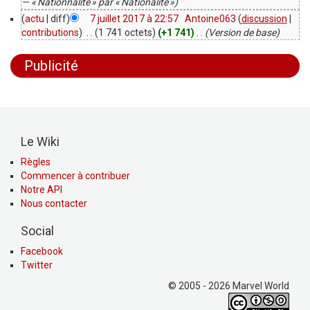
— « Nationnalité » par « Nationalité »)
(
actu
| diff)
7 juillet 2017 à 22:57
‎
Antoine063
(
discussion
|
contributions
)
‎
. .
(1 741 octets)
(+1 741)
‎
. .
(Version de base)
Publicité
Le Wiki
Règles
Commencer à contribuer
Notre API
Nous contacter
Social
Facebook
Twitter
© 2005 - 2026 Marvel World