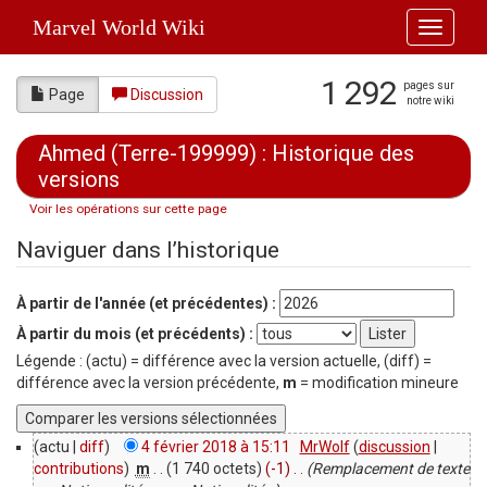
Marvel World Wiki
Toggle
navigati
1 292
pages sur
Page
Discussion
notre wiki
Ahmed (Terre-199999) : Historique des
versions
Voir les opérations sur cette page
Aller à :
navigation
,
rechercher
Naviguer dans l’historique
À partir de l'année (et précédentes) :
À partir du mois (et précédents) :
Légende : (actu) = différence avec la version actuelle, (diff) =
différence avec la version précédente,
m
= modification mineure
(actu |
diff
)
4 février 2018 à 15:11
‎
MrWolf
(
discussion
|
contributions
)
‎
m
. .
(1 740 octets)
(-1)
‎
. .
(Remplacement de texte