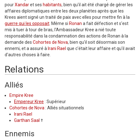
pour
Xandar
et ses
habitants
, bien qu'il ait été chargé de gérer les
affaires diplomatiques entre les deux planètes après que les
Krees aient signé un traité de paix avec elles pour mettre fin à la
guerre qui les opposait
. Même si
Ronan
a fait défection et s'est
mis à tuer à tour de bras, l'Ambassadeur Kree a nié toute
responsabilité dans la condamnation des actions de Ronan à la
demande des
Cohortes de Nova
, bien qu'il soit désormais son
ennemi, et a assuré à
Irani Rael
que c'était leur affaire et qu'il avait
d'autres choses à faire.
Relations
Alliés
Empire Kree
Empereur Kree
: Supérieur
Cohortes de Nova
: Alliés situationnels
Irani Rael
Garthan Saal
†
Ennemis