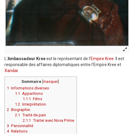
L'
Ambassadeur Kree
est le représentant de l'
Empire Kree
. Il est
responsable des affaires diplomatiques entre l'Empire Kree et
Xandar
.
Sommaire
[
masquer
]
1
Informations diverses
1.1
Apparitions
1.1.1
Films
1.2
Interprétation
2
Biographie
2.1
Traité de paix
2.1.1
Traiter avec Nova Prime
3
Personnalité
4
Relations