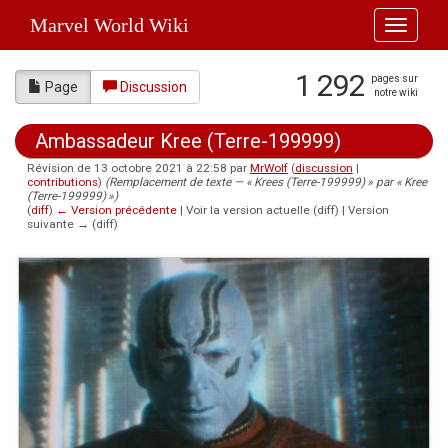
Marvel World Wiki
Toggle
navigati
1 292
pages sur
Page
Discussion
notre wiki
Ambassadeur Kree (Terre-199999)
Révision de 13 octobre 2021 à 22:58 par
MrWolf
(
discussion
|
contributions
)
(Remplacement de texte — « Krees (Terre-199999) » par « Kree
(Terre-199999) »)
(
diff
)
← Version précédente
| Voir la version actuelle (diff) | Version
suivante → (diff)
Aller à :
navigation
,
rechercher