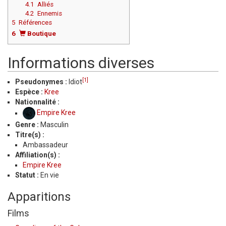
4.1
Alliés
4.2
Ennemis
5
Références
6
Boutique
Informations diverses
[1]
Pseudonymes :
Idiot
Espèce :
Kree
Nationnalité :
Empire Kree
Genre :
Masculin
Titre(s) :
Ambassadeur
Affiliation(s) :
Empire Kree
Statut :
En vie
Apparitions
Films