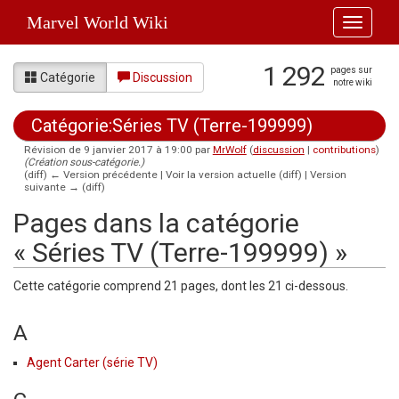
Marvel World Wiki
Toggle
navigati
1 292
pages sur
Catégorie
Discussion
notre wiki
Catégorie:Séries TV (Terre-199999)
Révision de 9 janvier 2017 à 19:00 par
MrWolf
(
discussion
|
contributions
)
(Création sous-catégorie.)
(diff) ← Version précédente | Voir la version actuelle (diff) | Version
suivante → (diff)
Aller à :
navigation
,
rechercher
Pages dans la catégorie
« Séries TV (Terre-199999) »
Cette catégorie comprend 21 pages, dont les 21 ci-dessous.
A
Agent Carter (série TV)