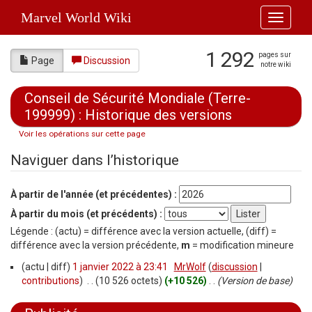
Marvel World Wiki
Toggle
navigati
1 292
pages sur
Page
Discussion
notre wiki
Conseil de Sécurité Mondiale (Terre-
199999) : Historique des versions
Voir les opérations sur cette page
Aller à :
navigation
,
rechercher
Naviguer dans l’historique
À partir de l'année (et précédentes) :
À partir du mois (et précédents) :
Légende : (actu) = différence avec la version actuelle, (diff) =
différence avec la version précédente,
m
= modification mineure
(actu | diff)
1 janvier 2022 à 23:41
‎
MrWolf
(
discussion
|
contributions
)
‎
. .
(10 526 octets)
(+10 526)
‎
. .
(Version de base)