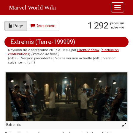
Marvel World Wiki
Toggle
navigati
1 292
pages sur
Page
Discussion
notre wiki
Extremis (Terre-199999)
Révision de 2 septembre 2017 à 18:54 par
SilentShadow
(
discussion
|
contributions
)
(Version de base.)
(diff) ← Version précédente | Voir la version actuelle (diff) | Version
suivante → (diff)
Aller à :
navigation
,
rechercher
Extremis