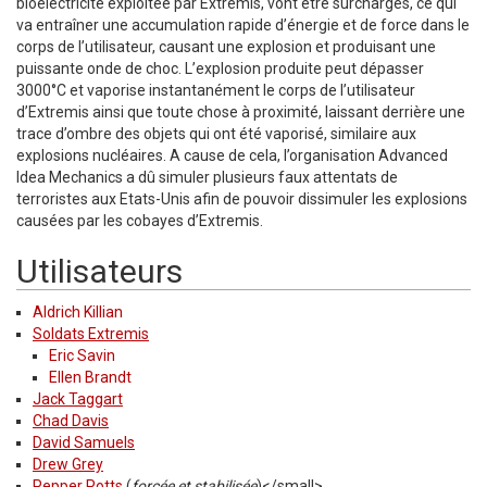
bioélectricité exploitée par Extremis, vont être surchargés, ce qui
va entraîner une accumulation rapide d’énergie et de force dans le
corps de l’utilisateur, causant une explosion et produisant une
puissante onde de choc. L’explosion produite peut dépasser
3000°C et vaporise instantanément le corps de l’utilisateur
d’Extremis ainsi que toute chose à proximité, laissant derrière une
trace d’ombre des objets qui ont été vaporisé, similaire aux
explosions nucléaires. A cause de cela, l’organisation Advanced
Idea Mechanics a dû simuler plusieurs faux attentats de
terroristes aux Etats-Unis afin de pouvoir dissimuler les explosions
causées par les cobayes d’Extremis.
Utilisateurs
Aldrich Killian
Soldats Extremis
Eric Savin
Ellen Brandt
Jack Taggart
Chad Davis
David Samuels
Drew Grey
Pepper Potts
(
forcée et stabilisée
)</small>