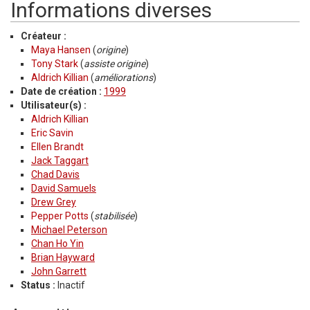
Informations diverses
Créateur :
Maya Hansen
(
origine
)
Tony Stark
(
assiste origine
)
Aldrich Killian
(
améliorations
)
Date de création :
1999
Utilisateur(s) :
Aldrich Killian
Eric Savin
Ellen Brandt
Jack Taggart
Chad Davis
David Samuels
Drew Grey
Pepper Potts
(
stabilisée
)
Michael Peterson
Chan Ho Yin
Brian Hayward
John Garrett
Status :
Inactif