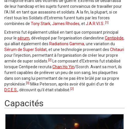
la majorité étant des victimes de guerre. Extremis se débarrassa
de leur handicap et les sujets furent convaincus de travailler pour
l’A.I.M. en tant que assassins et soldats. A la fin, la plupart, si ce
n’est tous les Soldats d’Extremis furent tués par les forces
[1]
combinées de
Tony Stark
,
James Rhodes
, et
J.A.R.V.I.S.
.
Extremis fut également utilisé en tant que composant principal
pour le
sérum
, développé par l’organisation clandestine
Centipède
,
qui alliait également des
Radiations Gamma
, une variation du
Sérum de Super Soldat
, et une technologie provenant des
Chitauri
pour l’injection, permettant à l’organisation de créer leur propre
[2]
armée de super soldats.
Le composant d’Extremis fut stabilisé
lorsque Centipede recruta
Chan Ho Yin
/Scorch. Avant sa mort, ils
furent capables de prélever un peu de son sang, les plaquettes
dans son sang lui permettant de ne pas être brûlé par sa propre
[3]
pyrokinésie.
Mike Peterson, après avoir été guéri d’un tir de
[2]
D.C.E.S.
, découvrit qu’il était stabilisé.
Capacités