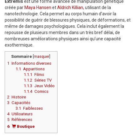
Extremis
est une forme avancée de manipulation génétique
créée par
Maya Hansen
et
Aldrich Killian
, utilisant de la
nanotechnologie. Cela permet au corps humain d’avoir la
possibilité de guérir de blessures physiques, de déformations, et
même de damages psychologiques. Cela inclut également la
repousse de plusieurs membres dans un très bref délai, de
nombreuses améliorations physiques ainsi qu’une capacité
exothermique.
Sommaire
[
masquer
]
1
Informations diverses
1.1
Apparitions
1.1.1
Films
1.1.2
Séries TV
1.1.3
Jeux Vidéo
1.1.4
Comics
2
Histoire
3
Capacités
3.1
Faiblesses
4
Utilisateurs
5
Références
6
Boutique