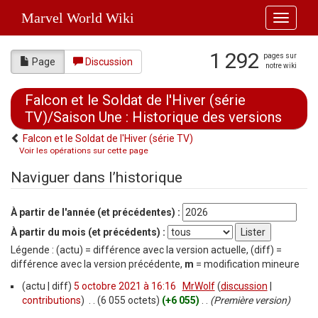
Marvel World Wiki
Toggle
navigati
1 292
pages sur
Page
Discussion
notre wiki
Falcon et le Soldat de l'Hiver (série
TV)/Saison Une : Historique des versions
Falcon et le Soldat de l'Hiver (série TV)
Voir les opérations sur cette page
Aller à :
navigation
,
rechercher
Naviguer dans l’historique
À partir de l'année (et précédentes) :
À partir du mois (et précédents) :
Légende : (actu) = différence avec la version actuelle, (diff) =
différence avec la version précédente,
m
= modification mineure
(actu | diff)
5 octobre 2021 à 16:16
‎
MrWolf
(
discussion
|
contributions
)
‎
. .
(6 055 octets)
(+6 055)
‎
. .
(Première version)