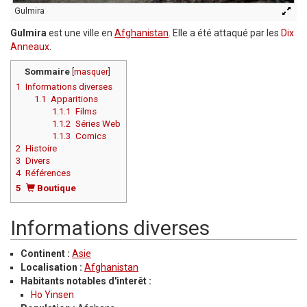
Gulmira
Gulmira
est une ville en
Afghanistan
. Elle a été attaqué par les
Dix
Anneaux
.
Sommaire
[
masquer
]
1
Informations diverses
1.1
Apparitions
1.1.1
Films
1.1.2
Séries Web
1.1.3
Comics
2
Histoire
3
Divers
4
Références
5
Boutique
Informations diverses
Continent :
Asie
Localisation :
Afghanistan
Habitants notables d'interêt :
Ho Yinsen