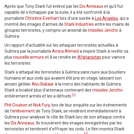
Après que Tony Stark fut enlevé par les
Dix Anneaux
et qu'il fut
capable de s'échapper par la suite, il a été confronté à la
journaliste
Christine Everhart
lors d'une soirée à
Los Angeles
, qui a
montré des images d'armes de
Stark Industries
entre les mains de
groupes terroristes, y compris un arsenal de
missiles Jericho
à
Gulmira .
Un rapport d'actualité sur les attaques terroristes actuelles à
Gulmira par la journaliste
Amira Ahmed
a inspiré Stark à revêtir sa
plus
nouvelle armure
et à se rendre en
Afghanistan
pour vaincre
les terroristes.
Stark a attaqué les terroristes à Gulmira sans nuire aux boucliers
humains et aux civils qui avaient été pris en otage, laissant son
ancien géôlier
Abu Bakaar
à la merci des habitants de Gulmira.
Stark a localisé plus d'arsenaux contenant des
missiles Jericho
[1]
entièrement armés et les a détruits.
Phil Coulson
et
Nick Fury
, lors de leur enquête sur les événements
de l'
enlèvement
de Tony Stark, se rendirent immédiatement à
Gulmira pour analyser le rôle de Stark lors de son attaque contre
les
Dix Anneaux
. Ils trouvèrent des images enregistrées par les
terroristes et tentèrent d'effrayer les civils. Le film montra Stark
[2]