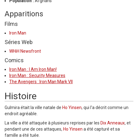
Population :
Afghans
Apparitions
Films
Iron Man
Séries Web
WHiH Newsfront
Comics
Iron Man : I Am Iron Man!
Iron Man : Security Measures
The Avengers : Iron Man Mark VII
Histoire
Gulmira était la ville natale de
Ho Yinsen
, qui l'a décrit comme un
endroit agréable.
La ville a été attaquée à plusieurs reprises par les
Dix Anneaux
, et
pendant une de ces attaques,
Ho Yinsen
a été capturé et sa
famille a été tuée.