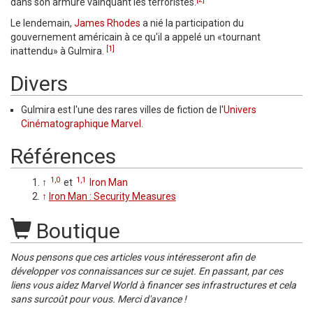
dans son armure vainquant les terroristes.
Le lendemain,
James Rhodes
a nié la participation du
gouvernement américain à ce qu'il a appelé un «tournant
[1]
inattendu» à Gulmira.
Divers
Gulmira est l'une des rares villes de fiction de l'
Univers
Cinématographique Marvel
.
Références
1,0
1,1
↑
et
Iron Man
↑
Iron Man : Security Measures
Boutique
Nous pensons que ces articles vous intéresseront afin de
développer vos connaissances sur ce sujet. En passant, par ces
liens vous aidez Marvel World à financer ses infrastructures et cela
sans surcoût pour vous. Merci d'avance !