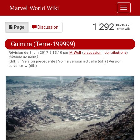
Marvel World Wiki
Toggle
navigati
1 292
pages sur
Page
Discussion
notre wiki
Gulmira (Terre-199999)
Révision de 8 juin 2017 à 13:10 par
MrWolf
(
discussion
|
contributions
)
(Version de base.)
(diff) ← Version précédente | Voir la version actuelle (diff) | Version
suivante → (diff)
Aller à :
navigation
,
rechercher