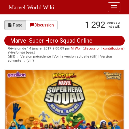
Marvel World Wiki
Toggle
navigati
1 292
pages sur
Page
Discussion
notre wiki
Marvel Super Hero Squad Online
Révision de 14 janvier 2017 à 00:09 par
MrWolf
(
discussion
|
contributions
)
(Version de base.)
(diff) ← Version précédente | Voir la version actuelle (diff) | Version
suivante → (diff)
Aller à :
navigation
,
rechercher