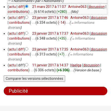
— « Nationnalité » par « Nationalité »)
(
actu
|
diff
)
21 mars 2017 à 11:07
‎
Antoine063
(
discussion
|
contributions
)
‎
. .
(6 614 octets)
(+280)
‎
. .
(Mo)
(
actu
|
diff
)
23 janvier 2017 à 17:46
‎
Antoine063
(
discussion
|
contributions
)
‎
. .
(6 334 octets)
(-14)
‎
. .
(
→
Informations
diverses
)
(
actu
|
diff
)
23 janvier 2017 à 17:37
‎
Antoine063
(
discussion
|
contributions
)
‎
. .
(6 348 octets)
(+35)
‎
. .
(
→
Informations
diverses
)
(
actu
|
diff
)
23 janvier 2017 à 17:35
‎
Antoine063
(
discussion
|
contributions
)
‎
. .
(6 313 octets)
(+7)
‎
. .
(
→
Informations
diverses
)
(
actu
| diff)
11 janvier 2017 à 14:37
‎
Haelga
(
discussion
|
contributions
)
‎
. .
(6 306 octets)
(+6 306)
‎
. .
(Version de base.)
Publicité