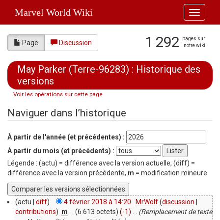
Marvel World Wiki
Toggle
navigati
1 292
pages sur
Page
Discussion
notre wiki
May Parker (Terre-96283) : Historique des
versions
Voir les opérations sur cette page
Aller à :
navigation
,
rechercher
Naviguer dans l’historique
À partir de l'année (et précédentes) :
À partir du mois (et précédents) :
Légende : (actu) = différence avec la version actuelle, (diff) =
différence avec la version précédente,
m
= modification mineure
(actu |
diff
)
4 février 2018 à 14:20
‎
MrWolf
(
discussion
|
contributions
)
‎
m
. .
(6 613 octets)
(-1)
‎
. .
(Remplacement de texte