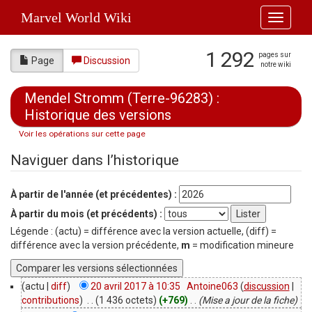
Marvel World Wiki
Toggle
navigati
1 292
pages sur
Page
Discussion
notre wiki
Mendel Stromm (Terre-96283) :
Historique des versions
Voir les opérations sur cette page
Aller à :
navigation
,
rechercher
Naviguer dans l’historique
À partir de l'année (et précédentes) :
À partir du mois (et précédents) :
Légende : (actu) = différence avec la version actuelle, (diff) =
différence avec la version précédente,
m
= modification mineure
(actu |
diff
)
20 avril 2017 à 10:35
‎
Antoine063
(
discussion
|
contributions
)
‎
. .
(1 436 octets)
(+769)
‎
. .
(Mise a jour de la fiche)