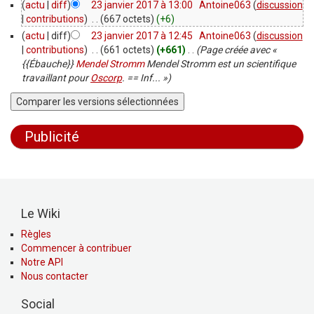
(
actu
|
diff
)
23 janvier 2017 à 13:00
‎
Antoine063
(
discussion
|
contributions
)
‎
. .
(667 octets)
(+6)
(
actu
| diff)
23 janvier 2017 à 12:45
‎
Antoine063
(
discussion
|
contributions
)
‎
. .
(661 octets)
(+661)
‎
. .
(Page créée avec «
{{Ébauche}}
Mendel Stromm
Mendel Stromm est un scientifique
travaillant pour
Oscorp
. == Inf... »)
Publicité
Le Wiki
Règles
Commencer à contribuer
Notre API
Nous contacter
Social