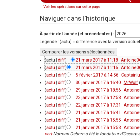
Voir les opérations sur cette page
Aller à :
navigation
,
rechercher
Naviguer dans l’historique
À partir de l'année (et précédentes) :
Légende : (actu) = différence avec la version actuel
(actu |
diff
)
21 mars 2017 à 11:18
‎
Antoine0
(
actu
|
diff
)
21 mars 2017 à 11:16
‎
Antoine0
(
actu
|
diff
)
5 février 2017 à 14:56
‎
Captainlu
(
actu
|
diff
)
30 janvier 2017 à 16:40
‎
MrWolf
(
actu
|
diff
)
29 janvier 2017 à 18:56
‎
Antoine
(
actu
|
diff
)
23 janvier 2017 à 12:58
‎
Antoine
(
actu
|
diff
)
22 janvier 2017 à 17:31
‎
Antoine
(
actu
|
diff
)
21 janvier 2017 à 16:41
‎
Antoine
(
actu
|
diff
)
21 janvier 2017 à 15:55
‎
Antoine
(
actu
| diff)
21 janvier 2017 à 15:53
‎
Antoine
vert
Norman Osborn a été le fondateur d'Oscorp et 