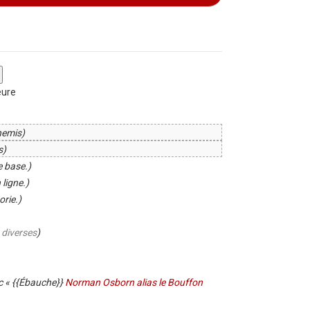
eure
nemis)
s)
e base.)
 ligne.)
orie.)
 diverses
)
c « {{Ébauche}}
Norman Osborn alias le Bouffon