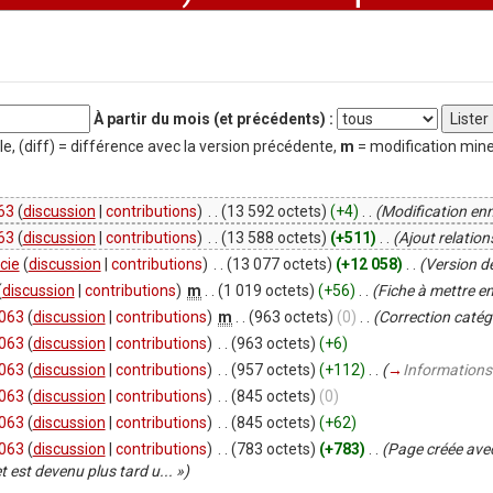
À partir du mois (et précédents) :
le, (diff) = différence avec la version précédente,
m
= modification min
63
(
discussion
|
contributions
)
‎
. .
(13 592 octets)
(+4)
‎
. .
(Modification en
63
(
discussion
|
contributions
)
‎
. .
(13 588 octets)
(+511)
‎
. .
(Ajout relation
cie
(
discussion
|
contributions
)
‎
. .
(13 077 octets)
(+12 058)
‎
. .
(Version d
(
discussion
|
contributions
)
‎
m
. .
(1 019 octets)
(+56)
‎
. .
(Fiche à mettre en
063
(
discussion
|
contributions
)
‎
m
. .
(963 octets)
(0)
‎
. .
(Correction catég
063
(
discussion
|
contributions
)
‎
. .
(963 octets)
(+6)
063
(
discussion
|
contributions
)
‎
. .
(957 octets)
(+112)
‎
. .
(
→
Informations
063
(
discussion
|
contributions
)
‎
. .
(845 octets)
(0)
063
(
discussion
|
contributions
)
‎
. .
(845 octets)
(+62)
063
(
discussion
|
contributions
)
‎
. .
(783 octets)
(+783)
‎
. .
(Page créée ave
est devenu plus tard u... »)