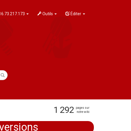
6.73.217.173
Outils
Éditer
1 292
pages sur
notre wiki
versions