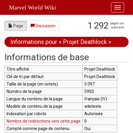
Marvel World Wiki
Toggle
navigati
1 292
pages sur
Page
Discussion
notre wiki
Informations pour « Projet Deathlock »
Aller à :
navigation
,
rechercher
Informations de base
Titre affiché
Projet Deathlock
Clé de tri par défaut
Projet Deathlock
Taille de la page (en octets)
5 097
Numéro de la page
5950
Langue du contenu de la page
français (fr)
Modèle de contenu de la page
wikitexte
Indexation par robots
Autorisée
Nombre de redirections vers cette page
0
Compté comme page de contenu
Oui