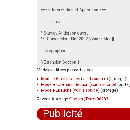
Modèles utilisés par cette page :
Modèle:Ajout Images
(
voir la source
) (protégé)
Modèle:Extension Section
(
voir la source
) (proté
Modèle:Ébauche
(
voir la source
) (protégé)
Revenir à la page
Slocum (Terre-96283)
.
Publicité