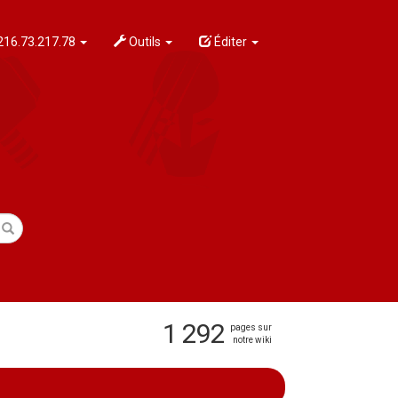
216.73.217.78
Outils
Éditer
1 292
pages sur
notre wiki