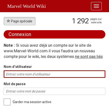
Marvel World Wiki
Toggle
navigati
1 292
pages sur
Page spéciale
notre wiki
Connexion
Aller à :
navigation
,
rechercher
Note :
Si vous avez déjà un compte sur le site de
www.Marvel-World.com il vous faudra un nouveau
compte pour le wiki, les deux systèmes
ne sont pas liés
.
Nom d’utilisateur
Mot de passe
Garder ma session active