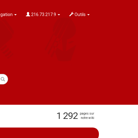
igation
216.73.217.9
Outils
1 292
pages sur
notre wiki