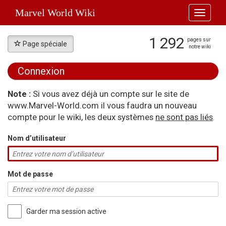
Marvel World Wiki
Toggle
navigati
1 292
pages sur
Page spéciale
notre wiki
Connexion
Aller à :
navigation
,
rechercher
Note :
Si vous avez déjà un compte sur le site de
www.Marvel-World.com il vous faudra un nouveau
compte pour le wiki, les deux systèmes
ne sont pas liés
.
Nom d’utilisateur
Mot de passe
Garder ma session active