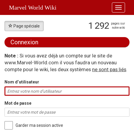
Marvel World Wiki
Toggle
navigati
1 292
pages sur
Page spéciale
notre wiki
Connexion
Aller à :
navigation
,
rechercher
Note :
Si vous avez déjà un compte sur le site de
www.Marvel-World.com il vous faudra un nouveau
compte pour le wiki, les deux systèmes
ne sont pas liés
.
Nom d’utilisateur
Mot de passe
Garder ma session active