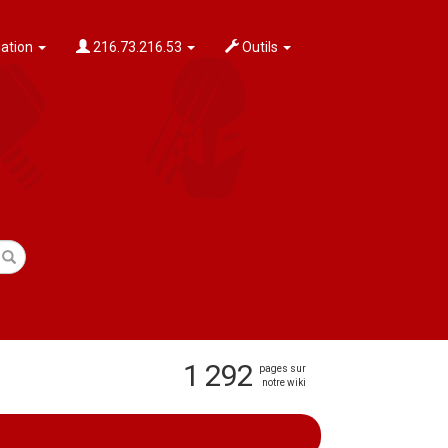
ation
216.73.216.53
Outils
1 292
pages sur
notre wiki