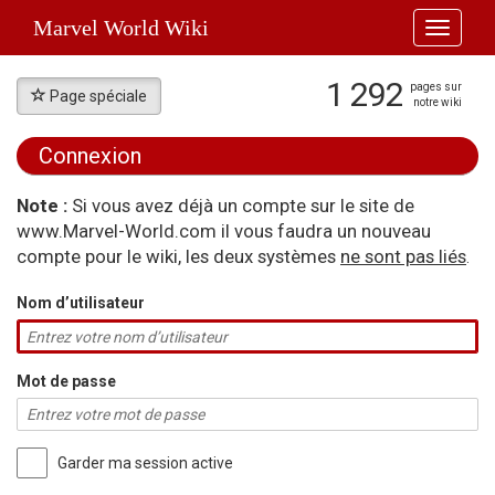
Marvel World Wiki
Toggle
navigati
1 292
pages sur
Page spéciale
notre wiki
Connexion
Aller à :
navigation
,
rechercher
Note :
Si vous avez déjà un compte sur le site de
www.Marvel-World.com il vous faudra un nouveau
compte pour le wiki, les deux systèmes
ne sont pas liés
.
Nom d’utilisateur
Mot de passe
Garder ma session active