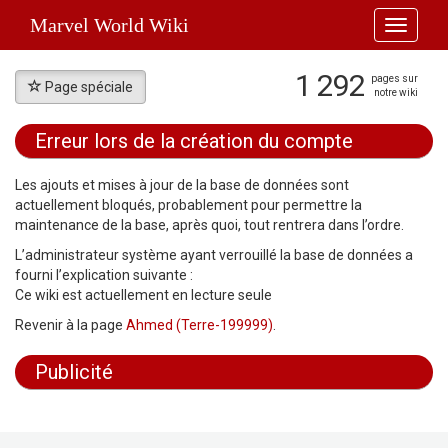
Marvel World Wiki
Toggle
navigati
1 292
pages sur
Page spéciale
notre wiki
Erreur lors de la création du compte
Aller à :
navigation
,
rechercher
Les ajouts et mises à jour de la base de données sont
actuellement bloqués, probablement pour permettre la
maintenance de la base, après quoi, tout rentrera dans l’ordre.
L’administrateur système ayant verrouillé la base de données a
fourni l’explication suivante :
Ce wiki est actuellement en lecture seule
Revenir à la page
Ahmed (Terre-199999)
.
Publicité