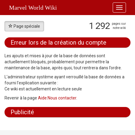
Marvel World Wiki
Toggle
navigati
1 292
pages sur
Page spéciale
notre wiki
Erreur lors de la création du compte
Aller à :
navigation
,
rechercher
Les ajouts et mises à jour de la base de données sont
actuellement bloqués, probablement pour permettre la
maintenance de la base, après quoi, tout rentrera dans l’ordre.
L’administrateur système ayant verrouillé la base de données a
fourni l’explication suivante :
Ce wiki est actuellement en lecture seule
Revenir à la page
Aide:Nous contacter
.
Publicité