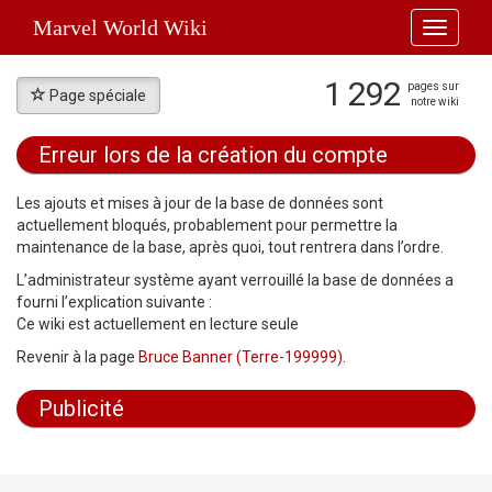
Marvel World Wiki
Toggle
navigati
1 292
pages sur
Page spéciale
notre wiki
Erreur lors de la création du compte
Aller à :
navigation
,
rechercher
Les ajouts et mises à jour de la base de données sont
actuellement bloqués, probablement pour permettre la
maintenance de la base, après quoi, tout rentrera dans l’ordre.
L’administrateur système ayant verrouillé la base de données a
fourni l’explication suivante :
Ce wiki est actuellement en lecture seule
Revenir à la page
Bruce Banner (Terre-199999)
.
Publicité