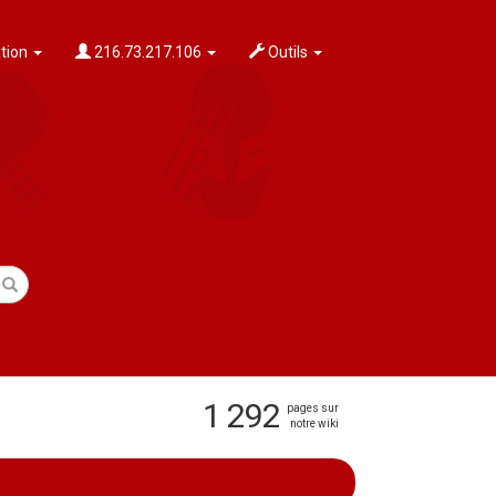
tion
216.73.217.106
Outils
1 292
pages sur
notre wiki