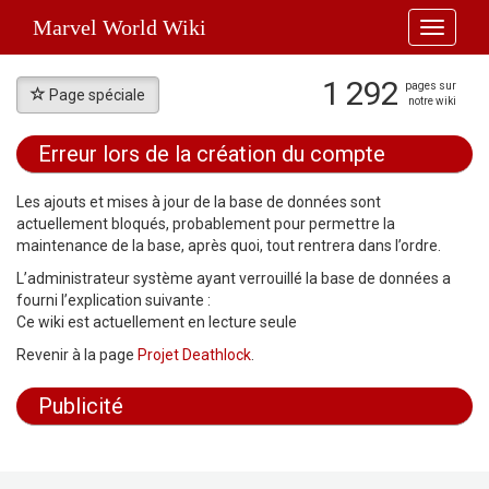
Marvel World Wiki
Toggle
navigati
1 292
pages sur
Page spéciale
notre wiki
Erreur lors de la création du compte
Aller à :
navigation
,
rechercher
Les ajouts et mises à jour de la base de données sont
actuellement bloqués, probablement pour permettre la
maintenance de la base, après quoi, tout rentrera dans l’ordre.
L’administrateur système ayant verrouillé la base de données a
fourni l’explication suivante :
Ce wiki est actuellement en lecture seule
Revenir à la page
Projet Deathlock
.
Publicité