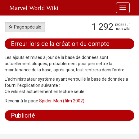
Marvel World Wiki
Toggle
navigati
1 292
pages sur
Page spéciale
notre wiki
Erreur lors de la création du compte
Aller à :
navigation
,
rechercher
Les ajouts et mises à jour de la base de données sont
actuellement bloqués, probablement pour permettre la
maintenance de la base, après quoi, tout rentrera dans l’ordre.
L’administrateur système ayant verrouillé la base de données a
fourni l’explication suivante :
Ce wiki est actuellement en lecture seule
Revenir à la page
Spider-Man (film 2002)
.
Publicité