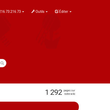
216.73.216.73
Outils
Éditer
1 292
pages sur
notre wiki