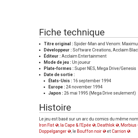
Fiche technique
Titre original :
Spider-Man and Venom: Maxim
Développeur :
Software Creations, Acclaim Bla
Éditeur :
Acclaim Entertainment
Mode de jeu :
Un joueur
Plate-formes :
Super NES, Mega Drive/Genesis
Date de sortie :
États-Unis :
16 september 1994
Europe :
24 november 1994
Japon :
26 mai 1995 (Mega Drive seulement)
Histoire
Le jeu est basé sur un arc du comics du même no
Iron Fist
,
la Cape & l'Epée
,
Deathlok
,
Morbius
Doppelganger
, le
Bouffon noir
et
Carrion
.