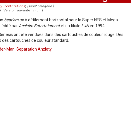
n
|
contributions
)
(Ajout catégorie.)
f) | Version suivante → (diff)
un
beat'em up
à défilement horizontal pour la Super NES et Mega
 édité par
Acclaim Entertainment
et sa filiale
LJN
en 1994.
 Genesis ont été vendues dans des cartouches de couleur rouge. Des
ns des cartouches de couleur standard.
er-Man: Separation Anxiety
.