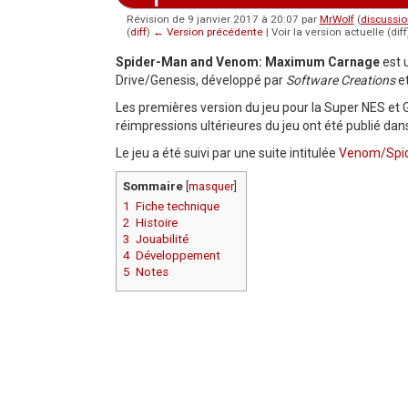
Révision de 9 janvier 2017 à 20:07 par
MrWolf
(
discussio
(
diff
)
← Version précédente
| Voir la version actuelle (dif
Aller à :
navigation
,
rechercher
Spider-Man and Venom: Maximum Carnage
est 
Drive/Genesis, développé par
Software Creations
et
Les premières version du jeu pour la Super NES et
réimpressions ultérieures du jeu ont été publié da
Le jeu a été suivi par une suite intitulée
Venom/Spid
Sommaire
[
masquer
]
1
Fiche technique
2
Histoire
3
Jouabilité
4
Développement
5
Notes