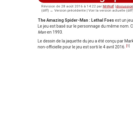
Révision de 28 août 2016 à 14:22 par
MrWolf
(
discussio
(diff) ← Version précédente | Voir la version actuelle (diff
Aller à :
navigation
,
rechercher
The Amazing Spider-Man : Lethal Foes
est un je
Le jeu est basé sur le personnage du même nom. Ce 
Man
en 1993.
Le dessin de la jaquette du jeu a été conçu par Mar
[1]
non-officielle pour le jeu est sorti le 4 avril 2016.