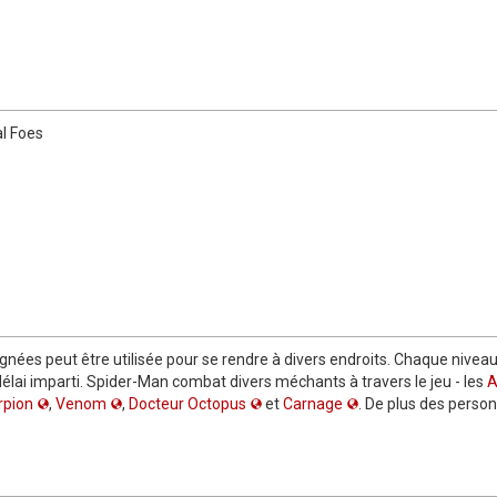
l Foes
ignées peut être utilisée pour se rendre à divers endroits. Chaque nivea
délai imparti. Spider-Man combat divers méchants à travers le jeu - les
A
rpion
,
Venom
,
Docteur Octopus
et
Carnage
. De plus des perso