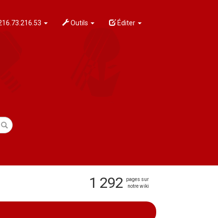
216.73.216.53
Outils
Éditer
1 292
pages sur
notre wiki