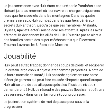
Le jeu commence avec Hulk étant capturé par le Panthéon et se
libérant juste au moment où leur navire de charge navigue vers
leurs quartiers secrets dans les montagnes. Dans les quatre
premiers niveaux, Hulk combat dans les quartiers généraux
secrets du Panthéon, jusqu'à ce que ses membres (Atalanta,
Ulysses, Ajax et Hector) soient localisés et battus. Après les avoir
affronté, ils deviennent les alliés de Hulk. L'histoire passe alors à
des batailles contre des super méchants tels que Piecemeal,
Trauma, Lazarus, les U-Foes et le Maestro.
Jouabilité
Hulk peut sauter, frapper, donner des coups de pieds, et récupérer
un certain large choix d'objet à jeter comme projectiles. A côté de
la barre normale de santé, Hulk possède également une barre
d'énergie gamma qui peut être épuisée n'importe quand lorsque
Hulk utilise une de ses attaques spéciales. Plusieurs niveaux
demanderont à Hulk de résoudre des puzzles (localiser et détruire
des panneaux dans un certain ordre) pour progresser.
Le jeu inclut un système de mot de passe pour sauver la
progression.