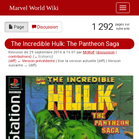
Marvel World Wiki
Toggle
navigati
1 292
pages sur
Page
Discussion
notre wiki
The Incredible Hulk: The Pantheon Saga
Révision de 29 septembre 2016 à 15:07 par
MrWolf
(
discussion
|
contributions
)
(
→
Scénario
)
(
diff
)
← Version précédente
| Voir la version actuelle (diff) | Version
suivante → (diff)
Aller à :
navigation
,
rechercher