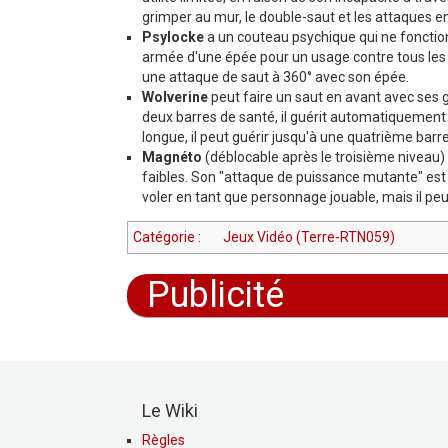
grimper au mur, le double-saut et les attaques e
Psylocke
a un couteau psychique qui ne fonction
armée d'une épée pour un usage contre tous les 
une attaque de saut à 360° avec son épée.
Wolverine
peut faire un saut en avant avec ses 
deux barres de santé, il guérit automatiquement (
longue, il peut guérir jusqu'à une quatrième barr
Magnéto
(déblocable après le troisième niveau)
faibles. Son "attaque de puissance mutante" est u
voler en tant que personnage jouable, mais il peu
Catégorie
:
Jeux Vidéo (Terre-RTN059)
Publicité
Le Wiki
Règles