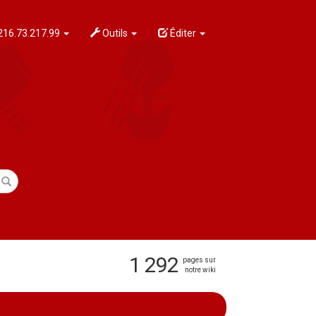
216.73.217.99
Outils
Éditer
1 292
pages sur
notre wiki