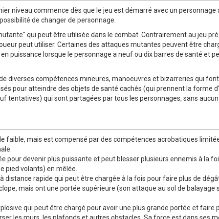
mier niveau commence dès que le jeu est démarré avec un personnage al
la possibilité de changer de personnage.
te" qui peut être utilisée dans le combat. Contrairement au jeu précéde
oueur peut utiliser. Certaines des attaques mutantes peuvent être char
en puissance lorsque le personnage a neuf ou dix barres de santé et peu
e diverses compétences mineures, manoeuvres et bizarreries qui font d
sés pour atteindre des objets de santé cachés (qui prennent la forme d'
neuf tentatives) qui sont partagées par tous les personnages, sans aucu
ale faible, mais est compensé par des compétences acrobatiques limité
ale.
 pour devenir plus puissante et peut blesser plusieurs ennemis à la fois.
e pied volants) en mêlée.
distance rapide qui peut être chargée à la fois pour faire plus de dégâts 
clope, mais ont une portée supérieure (son attaque au sol de balayage
xplosive qui peut être chargé pour avoir une plus grande portée et fair
averser les murs, les plafonds et autres obstacles. Sa force est dans ses