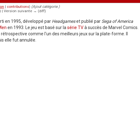
ion
|
contributions
)
(Ajout catégorie.)
f) | Version suivante → (diff)
rti en 1995, développé par
Headgames
et publié par
Sega of America
Men
en 1993. Le jeu est basé sur la
série TV
à succès de Marvel Comics.
 rétrospective comme l'un des meilleurs jeux sur la plate-forme. Il
is elle fut annulée.