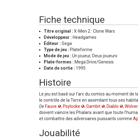
Fiche technique
Titre original :
X-Men 2 : Clone Wars
Développeur :
Headgames
Éditeur :
Sega
Type de jeu :
Plateforme
Mode de jeu :
Un joueur, Deux joueurs
Plate-formes :
Mega Drive/Genesis
Date de sortie :
1995
Histoire
Le jeu est basé sur l'arc du comics au moment de l
le contrôle de la Terre en assimilant tous ses habi
(le
Fauve
,
Psylocke
,
Gambit
,
Diablo
,
Wolver
doivent vaincre les Phalanx avant que toute l'human
et combattre des adversaires puissants comme
Ap
Jouabilité