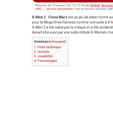
Révision de 10 janvier 2017 à 10:59 par
MrWolf
(
discuss
(
diff
)
← Version précédente
| Voir la version actuelle (dif
Aller à :
navigation
,
rechercher
X-Men 2 : Clone Wars
est un jeu de plate-forme so
pour la Mega Drive/Genesis comme une suite à
X-
X-Men 2 a été salué par la critique et a été acclamé
devait être suivi par une suite intitulé X-Women, ma
Sommaire
[
masquer
]
1
Fiche technique
2
Histoire
3
Jouabilité
4
Personnages