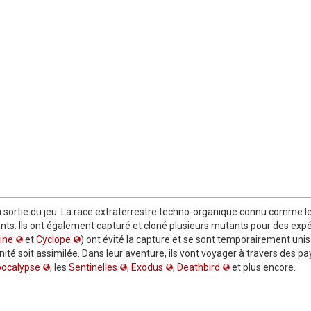
a sortie du jeu. La race extraterrestre techno-organique connu comme l
tants. Ils ont également capturé et cloné plusieurs mutants pour des ex
ine
et
Cyclope
) ont évité la capture et se sont temporairement uni
ité soit assimilée. Dans leur aventure, ils vont voyager à travers des pa
ocalypse
, les
Sentinelles
,
Exodus
,
Deathbird
et plus encore.