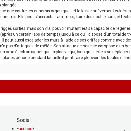
n plongée.
ne que contre les ennemis organiques et la laisse brièvement vulnérables
ennemis. Elle peut s'accrocher aux murs, faire des double saut, effect
grigges sorties, mais son vrai pouvoir mutant est sa capacité de régéné
après un certain laps de temps) jusqu'à ce qu'il dispose d'un total de 
e. Il peut aussi escalader les murs à l'aide de ses griffes comme avec de
 n'a pas d'attaques de mêlée. Son attaque de base se compose d'un barr
n orbe électromagnétique explosive qui, bien que lente à se déplacer et
t planer, période pendant laquelle il peut faire pleuvoir des boules d'éne
Social
Facebook