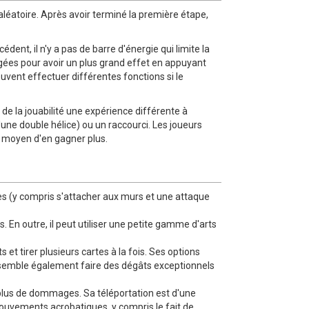
éatoire. Après avoir terminé la première étape,
nt, il n'y a pas de barre d'énergie qui limite la
gées pour avoir un plus grand effet en appuyant
vent effectuer différentes fonctions si le
e la jouabilité une expérience différente à
une double hélice) ou un raccourci. Les joueurs
n moyen d'en gagner plus.
es (y compris s'attacher aux murs et une attaque
 En outre, il peut utiliser une petite gamme d'arts
et tirer plusieurs cartes à la fois. Ses options
 semble également faire des dégâts exceptionnels
e plus de dommages. Sa téléportation est d'une
 mouvements acrobatiques, y compris le fait de