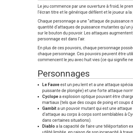
Le jeu commence par une ouverture à froid; le pre
l'écran titre et le générique défilent et le joueur a 
Chaque personnage a une "attaque de puissance mutan
quantité d'attaques de puissance mutantes qu'un j
sur le bouton du pouvoir. Les attaques augmentent 
personnage est dans l'air.
En plus de ces pouvoirs, chaque personnage possèd
chaque personnage. Ces pouvoirs peuvent être utili
commencent le jeu avec huit vies (ce qui signifie 
Personnages
Le Fauve
est un peu lent et a une attaque spéci
puissante de plongée) et une forte attaque norm
Cyclope
a explosion optique pouvant être chargée
martiaux (tels que des coups de poing et coups d
Gambit
a un pouvoir mutant qui est une attaque à 
d'attaque au corps à corps sont semblables à Cy
dans certaines situations).
Diablo
a la capacité de faire une téléportation e
utilité limitée, en raison de son incapacité à tr