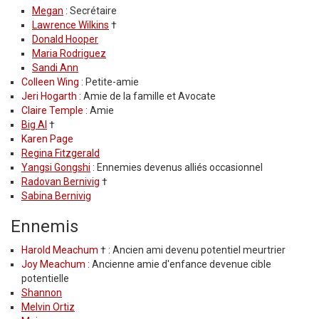
Megan
: Secrétaire
Lawrence Wilkins
†
Donald Hooper
Maria Rodriguez
Sandi Ann
Colleen Wing
: Petite-amie
Jeri Hogarth
: Amie de la famille et Avocate
Claire Temple
: Amie
Big Al
†
Karen Page
Regina Fitzgerald
Yangsi Gongshi
: Ennemies devenus alliés occasionnel
Radovan Bernivig
†
Sabina Bernivig
Ennemis
Harold Meachum
† : Ancien ami devenu potentiel meurtrier
Joy Meachum
: Ancienne amie d'enfance devenue cible
potentielle
Shannon
Melvin Ortiz