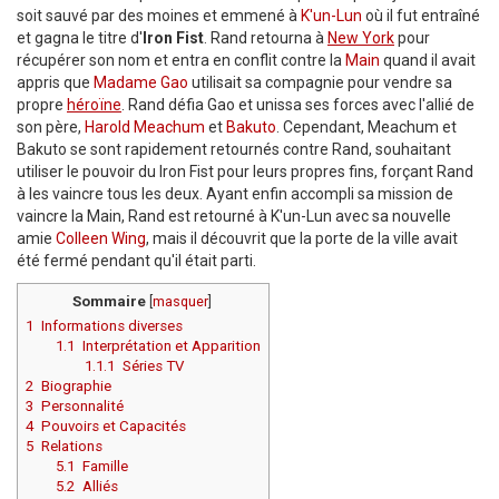
soit sauvé par des moines et emmené à
K'un-Lun
où il fut entraîné
et gagna le titre d'
Iron Fist
. Rand retourna à
New York
pour
récupérer son nom et entra en conflit contre la
Main
quand il avait
appris que
Madame Gao
utilisait sa compagnie pour vendre sa
propre
héroïne
. Rand défia Gao et unissa ses forces avec l'allié de
son père,
Harold Meachum
et
Bakuto
. Cependant, Meachum et
Bakuto se sont rapidement retournés contre Rand, souhaitant
utiliser le pouvoir du Iron Fist pour leurs propres fins, forçant Rand
à les vaincre tous les deux. Ayant enfin accompli sa mission de
vaincre la Main, Rand est retourné à K'un-Lun avec sa nouvelle
amie
Colleen Wing
, mais il découvrit que la porte de la ville avait
été fermé pendant qu'il était parti.
Sommaire
[
masquer
]
1
Informations diverses
1.1
Interprétation et Apparition
1.1.1
Séries TV
2
Biographie
3
Personnalité
4
Pouvoirs et Capacités
5
Relations
5.1
Famille
5.2
Alliés