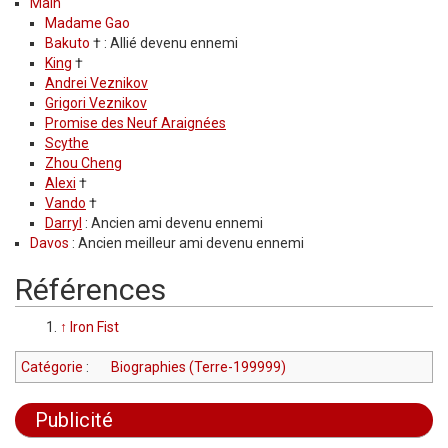
Main
Madame Gao
Bakuto
† : Allié devenu ennemi
King
†
Andrei Veznikov
Grigori Veznikov
Promise des Neuf Araignées
Scythe
Zhou Cheng
Alexi
†
Vando
†
Darryl
: Ancien ami devenu ennemi
Davos
: Ancien meilleur ami devenu ennemi
Références
↑
Iron Fist
Catégorie
:
Biographies (Terre-199999)
Publicité