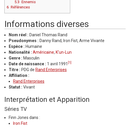
5.3
Ennemis
6
Références
Informations diverses
Nom réel :
Daniel Thomas Rand
Pseudonymes :
Danny Rand, Iron Fist, Arme Vivante
Espèce :
Humaine
Nationalité :
Américaine
,
K'un-Lun
Genre :
Masculin
[1]
Date de naissance :
1 avril 1991
Titre :
PDG de
Rand Enterprises
Affiliation :
Rand Enterprises
Statut :
Vivant
Interprétation et Apparition
Séries TV
Finn Jones dans :
Iron Fist