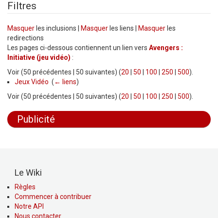
Filtres
Masquer
les inclusions |
Masquer
les liens |
Masquer
les
redirections
Les pages ci-dessous contiennent un lien vers
Avengers :
Initiative (jeu vidéo)
:
Voir (50 précédentes | 50 suivantes) (
20
|
50
|
100
|
250
|
500
).
Jeux Vidéo
‎
(
← liens
)
Voir (50 précédentes | 50 suivantes) (
20
|
50
|
100
|
250
|
500
).
Publicité
Le Wiki
Règles
Commencer à contribuer
Notre API
Nous contacter