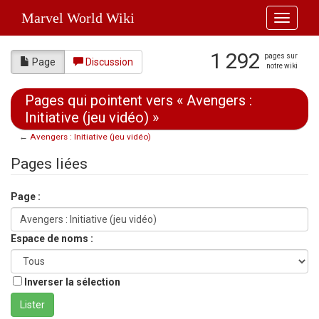
Marvel World Wiki
Toggle
navigati
1 292
pages sur
Page
Discussion
notre wiki
Pages qui pointent vers « Avengers :
Initiative (jeu vidéo) »
←
Avengers : Initiative (jeu vidéo)
Aller à :
navigation
,
rechercher
Pages liées
Page :
Espace de noms :
Inverser la sélection