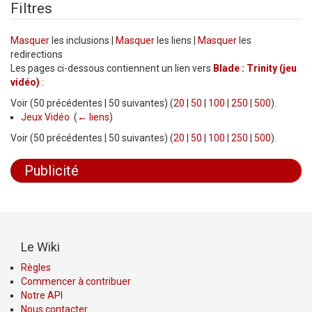
Filtres
Masquer
les inclusions |
Masquer
les liens |
Masquer
les
redirections
Les pages ci-dessous contiennent un lien vers
Blade : Trinity (jeu
vidéo)
:
Voir (50 précédentes | 50 suivantes) (
20
|
50
|
100
|
250
|
500
).
Jeux Vidéo
‎
(
← liens
)
Voir (50 précédentes | 50 suivantes) (
20
|
50
|
100
|
250
|
500
).
Publicité
Le Wiki
Règles
Commencer à contribuer
Notre API
Nous contacter