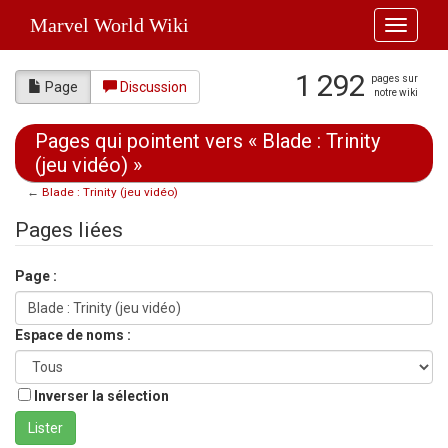
Marvel World Wiki
Toggle
navigati
1 292
pages sur
Page
Discussion
notre wiki
Pages qui pointent vers « Blade : Trinity
(jeu vidéo) »
←
Blade : Trinity (jeu vidéo)
Aller à :
navigation
,
rechercher
Pages liées
Page :
Espace de noms :
Inverser la sélection