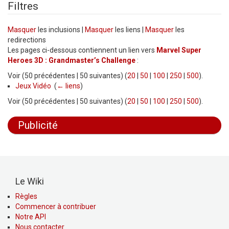
Filtres
Masquer
les inclusions |
Masquer
les liens |
Masquer
les
redirections
Les pages ci-dessous contiennent un lien vers
Marvel Super
Heroes 3D : Grandmaster’s Challenge
:
Voir (50 précédentes | 50 suivantes) (
20
|
50
|
100
|
250
|
500
).
Jeux Vidéo
‎
(
← liens
)
Voir (50 précédentes | 50 suivantes) (
20
|
50
|
100
|
250
|
500
).
Publicité
Le Wiki
Règles
Commencer à contribuer
Notre API
Nous contacter