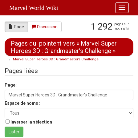
Marvel World Wiki
Toggle
navigati
1 292
pages sur
Page
Discussion
notre wiki
Pages qui pointent vers « Marvel Super
Heroes 3D : Grandmaster’s Challenge »
←
Marvel Super Heroes 3D : Grandmaster’s Challenge
Aller à :
navigation
,
rechercher
Pages liées
Page :
Espace de noms :
Inverser la sélection