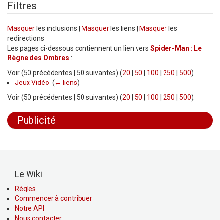
Filtres
Masquer
les inclusions |
Masquer
les liens |
Masquer
les
redirections
Les pages ci-dessous contiennent un lien vers
Spider-Man : Le
Règne des Ombres
:
Voir (50 précédentes | 50 suivantes) (
20
|
50
|
100
|
250
|
500
).
Jeux Vidéo
‎
(
← liens
)
Voir (50 précédentes | 50 suivantes) (
20
|
50
|
100
|
250
|
500
).
Publicité
Le Wiki
Règles
Commencer à contribuer
Notre API
Nous contacter