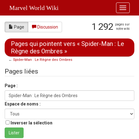
Marvel World Wiki
Toggle
navigati
1 292
pages sur
Page
Discussion
notre wiki
Pages qui pointent vers « Spider-Man : Le
Règne des Ombres »
←
Spider-Man : Le Règne des Ombres
Aller à :
navigation
,
rechercher
Pages liées
Page :
Espace de noms :
Inverser la sélection