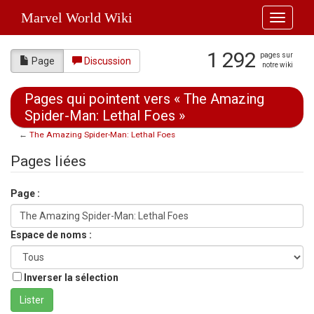
Marvel World Wiki
Toggle
navigati
1 292
pages sur
Page
Discussion
notre wiki
Pages qui pointent vers « The Amazing
Spider-Man: Lethal Foes »
←
The Amazing Spider-Man: Lethal Foes
Aller à :
navigation
,
rechercher
Pages liées
Page :
Espace de noms :
Inverser la sélection