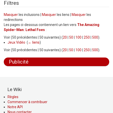
Filtres
Masquer
les inclusions |
Masquer
les liens |
Masquer
les
redirections
Les pages ci-dessous contiennent un lien vers
The Amazing
Spider-Man: Lethal Foes
:
Voir (50 précédentes | 50 suivantes) (
20
|
50
|
100
|
250
|
500
).
Jeux Vidéo
‎
(
← liens
)
Voir (50 précédentes | 50 suivantes) (
20
|
50
|
100
|
250
|
500
).
Publicité
Le Wiki
Règles
Commencer à contribuer
Notre API
Nous contacter