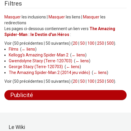
Filtres
Masquer
les inclusions |
Masquer
les liens |
Masquer
les
redirections
Les pages ci-dessous contiennent un lien vers
The Amazing
Spider-Man : le Destin d'un Héros
:
Voir (50 précédentes | 50 suivantes) (
20
|
50
|
100
|
250
|
500
).
Films
‎
(
← liens
)
Kellogg's Amazing Spider-Man 2
‎
(
← liens
)
Gwendolyne Stacy (Terre-120703)
‎
(
← liens
)
George Stacy (Terre-120703)
‎
(
← liens
)
The Amazing Spider-Man 2 (2014 jeu vidéo)
‎
(
← liens
)
Voir (50 précédentes | 50 suivantes) (
20
|
50
|
100
|
250
|
500
).
Publicité
Le Wiki