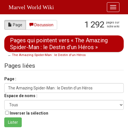
Marvel World Wiki
Toggle
navigati
1 292
pages sur
Page
Discussion
notre wiki
Pages qui pointent vers « The Amazing
Spider-Man : le Destin d'un Héros »
←
The Amazing Spider-Man : le Destin d'un Héros
Aller à :
navigation
,
rechercher
Pages liées
Page :
Espace de noms :
Inverser la sélection