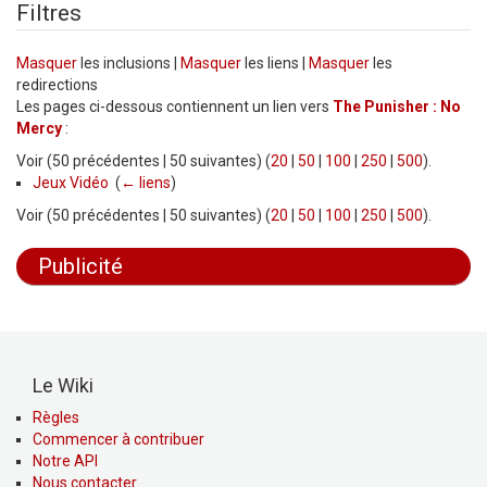
Filtres
Masquer
les inclusions |
Masquer
les liens |
Masquer
les
redirections
Les pages ci-dessous contiennent un lien vers
The Punisher : No
Mercy
:
Voir (50 précédentes | 50 suivantes) (
20
|
50
|
100
|
250
|
500
).
Jeux Vidéo
‎
(
← liens
)
Voir (50 précédentes | 50 suivantes) (
20
|
50
|
100
|
250
|
500
).
Publicité
Le Wiki
Règles
Commencer à contribuer
Notre API
Nous contacter