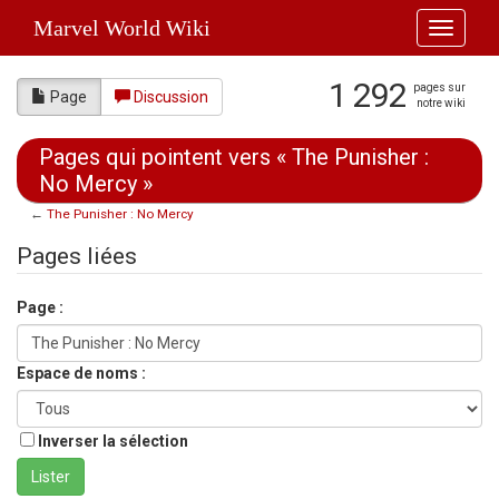
Marvel World Wiki
Toggle
navigati
1 292
pages sur
Page
Discussion
notre wiki
Pages qui pointent vers « The Punisher :
No Mercy »
←
The Punisher : No Mercy
Aller à :
navigation
,
rechercher
Pages liées
Page :
Espace de noms :
Inverser la sélection