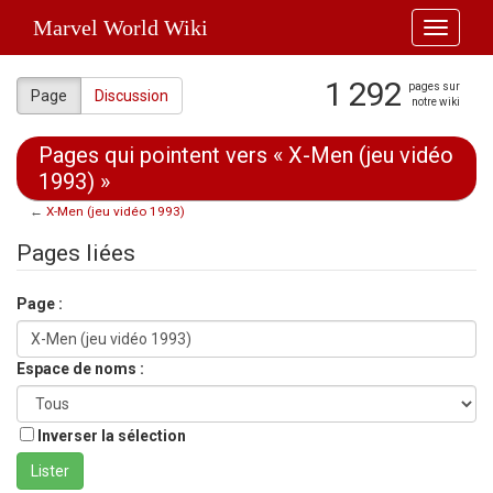
Marvel World Wiki
Toggle
navigati
1 292
pages sur
Page
Discussion
notre wiki
Pages qui pointent vers « X-Men (jeu vidéo
1993) »
←
X-Men (jeu vidéo 1993)
Aller à :
navigation
,
rechercher
Pages liées
Page :
Espace de noms :
Inverser la sélection