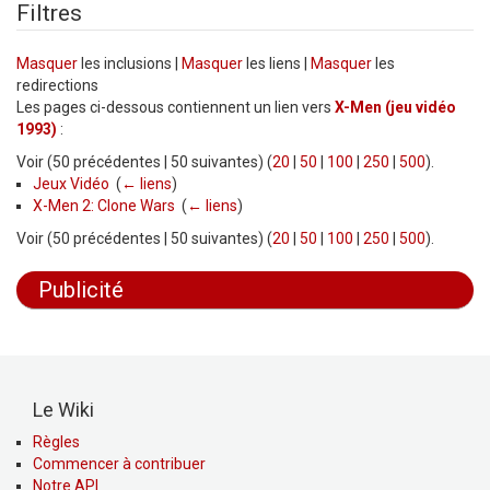
Filtres
Masquer
les inclusions |
Masquer
les liens |
Masquer
les
redirections
Les pages ci-dessous contiennent un lien vers
X-Men (jeu vidéo
1993)
:
Voir (50 précédentes | 50 suivantes) (
20
|
50
|
100
|
250
|
500
).
Jeux Vidéo
‎
(
← liens
)
X-Men 2: Clone Wars
‎
(
← liens
)
Voir (50 précédentes | 50 suivantes) (
20
|
50
|
100
|
250
|
500
).
Publicité
Le Wiki
Règles
Commencer à contribuer
Notre API