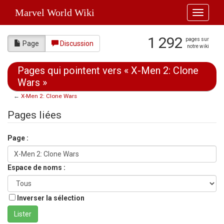
Marvel World Wiki
Toggle
navigati
1 292
pages sur
Page
Discussion
notre wiki
Pages qui pointent vers « X-Men 2: Clone
Wars »
←
X-Men 2: Clone Wars
Aller à :
navigation
,
rechercher
Pages liées
Page :
Espace de noms :
Inverser la sélection