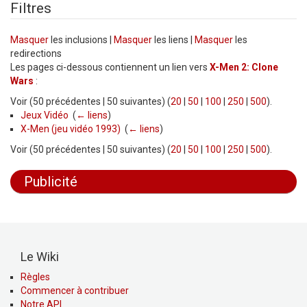
Filtres
Masquer
les inclusions |
Masquer
les liens |
Masquer
les
redirections
Les pages ci-dessous contiennent un lien vers
X-Men 2: Clone
Wars
:
Voir (50 précédentes | 50 suivantes) (
20
|
50
|
100
|
250
|
500
).
Jeux Vidéo
‎
(
← liens
)
X-Men (jeu vidéo 1993)
‎
(
← liens
)
Voir (50 précédentes | 50 suivantes) (
20
|
50
|
100
|
250
|
500
).
Publicité
Le Wiki
Règles
Commencer à contribuer
Notre API