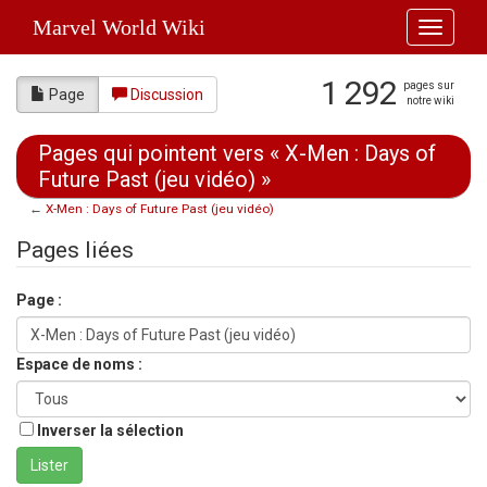
Marvel World Wiki
Toggle
navigati
1 292
pages sur
Page
Discussion
notre wiki
Pages qui pointent vers « X-Men : Days of
Future Past (jeu vidéo) »
←
X-Men : Days of Future Past (jeu vidéo)
Aller à :
navigation
,
rechercher
Pages liées
Page :
Espace de noms :
Inverser la sélection