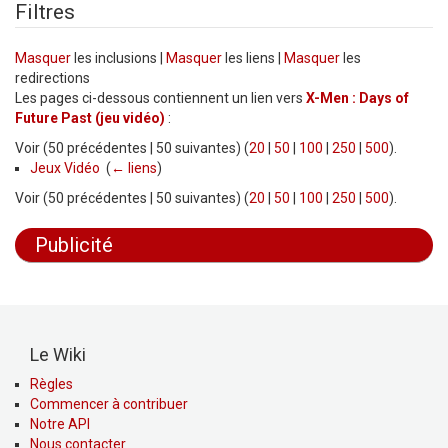
Filtres
Masquer
les inclusions |
Masquer
les liens |
Masquer
les
redirections
Les pages ci-dessous contiennent un lien vers
X-Men : Days of
Future Past (jeu vidéo)
:
Voir (50 précédentes | 50 suivantes) (
20
|
50
|
100
|
250
|
500
).
Jeux Vidéo
‎
(
← liens
)
Voir (50 précédentes | 50 suivantes) (
20
|
50
|
100
|
250
|
500
).
Publicité
Le Wiki
Règles
Commencer à contribuer
Notre API
Nous contacter