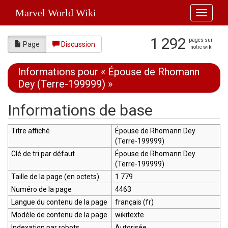
Marvel World Wiki
Toggle
navigati
1 292
pages sur
Page
Discussion
notre wiki
Informations pour « Épouse de Rhomann
Dey (Terre-199999) »
Aller à :
navigation
,
rechercher
Informations de base
Titre affiché
Épouse de Rhomann Dey
(Terre-199999)
Clé de tri par défaut
Épouse de Rhomann Dey
(Terre-199999)
Taille de la page (en octets)
1 779
Numéro de la page
4463
Langue du contenu de la page
français (fr)
Modèle de contenu de la page
wikitexte
Indexation par robots
Autorisée