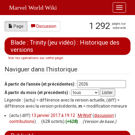
Marvel World Wiki
Toggle
navigati
1 292
pages sur
Page
Discussion
notre wiki
Blade : Trinity (jeu vidéo) : Historique des
versions
Voir les opérations sur cette page
Aller à :
navigation
,
rechercher
Naviguer dans l’historique
À partir de l'année (et précédentes) :
À partir du mois (et précédents) :
Légende : (actu) = différence avec la version actuelle, (diff) =
différence avec la version précédente,
m
= modification mineure
(actu | diff)
13 janvier 2017 à 19:12
‎
MrWolf
(
discussion
|
contributions
)
‎
. .
(628 octets)
(+628)
‎
. .
(Version de base.)