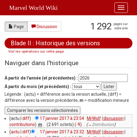
Marvel World Wiki
Toggle
navigati
1 292
pages sur
Page
Discussion
notre wiki
Blade II : Historique des versions
Voir les opérations sur cette page
Aller à :
navigation
,
rechercher
Naviguer dans l’historique
À partir de l'année (et précédentes) :
À partir du mois (et précédents) :
Légende : (actu) = différence avec la version actuelle, (diff) =
différence avec la version précédente,
m
= modification mineure
(actu |
diff
)
17 janvier 2017 à 23:54
‎
MrWolf
(
discussion
|
contributions
)
‎
m
. .
(2 691 octets)
(-9)
‎
. .
(
→
Distribution
)
(
actu
|
diff
)
17 janvier 2017 à 23:32
‎
MrWolf
(
discussion
|