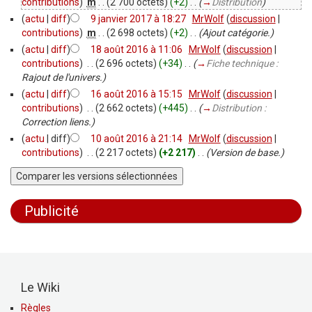
contributions
)
‎
m
. .
(2 700 octets)
(+2)
‎
. .
(
→
Distribution
)
(
actu
|
diff
)
9 janvier 2017 à 18:27
‎
MrWolf
(
discussion
|
contributions
)
‎
m
. .
(2 698 octets)
(+2)
‎
. .
(Ajout catégorie.)
(
actu
|
diff
)
18 août 2016 à 11:06
‎
MrWolf
(
discussion
|
contributions
)
‎
. .
(2 696 octets)
(+34)
‎
. .
(
→
Fiche technique :
Rajout de l'univers.
)
(
actu
|
diff
)
16 août 2016 à 15:15
‎
MrWolf
(
discussion
|
contributions
)
‎
. .
(2 662 octets)
(+445)
‎
. .
(
→
Distribution :
Correction liens.
)
(
actu
| diff)
10 août 2016 à 21:14
‎
MrWolf
(
discussion
|
contributions
)
‎
. .
(2 217 octets)
(+2 217)
‎
. .
(Version de base.)
Publicité
Le Wiki
Règles