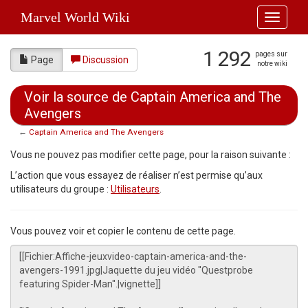
Marvel World Wiki
Toggle
navigati
1 292
pages sur
Page
Discussion
notre wiki
Voir la source de Captain America and The
Avengers
←
Captain America and The Avengers
Aller à :
navigation
,
rechercher
Vous ne pouvez pas modifier cette page, pour la raison suivante :
L’action que vous essayez de réaliser n’est permise qu’aux
utilisateurs du groupe :
Utilisateurs
.
Vous pouvez voir et copier le contenu de cette page.